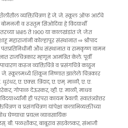
ी शैलीतील व्यक्तिचित्रण हे जे. जे. स्कूल ऑफ आर्टचे
ी बोमनजी व रूस्तुम सिओदिया हे विदयार्थी
रच्या १८८५ ते १९०० या कालखंडांत जे. जे.त
ू महाराजांनी कोल्हापूर संस्थानात ⇨ श्रीपाद
पंतप्रतिनिधींनी औंध संस्थानात व रामकृष्ण वामन
ात राजचित्रकार म्हणून आमंत्रित केले. पूर्वी
चारण करून व्यक्तिचित्रे व प्रसंगचित्रे काढून
. जे. स्कूलमध्ये शिकून निष्णात झालेले चित्रकार
धुरंधर, ए. एक्स. त्रिंदाद, ए. एम्. माळी, ए. ए.
रेकर, गोपाळ देऊस्कर, व्ही. ए. माळी, माधव
ार्थ्यांनी ही परंपरा कायम ठेवली. स्वातंत्र्योत्तर
िचित्रण व प्रसंगचित्रण यांपेक्षा कलाभिव्यक्तीच्या
ध घेण्याचा प्रयत्न व्यावसायिक
एस्. बी. पळशीकर, बाबूराव सडवेलकर, संभाजी