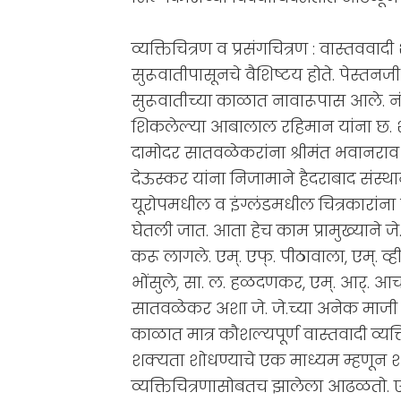
व्यक्तिचित्रण व प्रसंगचित्रण : वास्तववाद
सुरूवातीपासूनचे वैशिष्टय होते. पेस्तनज
सुरूवातीच्या काळात नावारूपास आले. नंत
शिकलेल्या आबालाल रहिमान यांना छ. शाह
दामोदर सातवळेकरांना श्रीमंत भवानराव 
देऊस्कर यांना निजामाने हैदराबाद संस्थान
यूरोपमधील व इंग्लंडमधील चित्रकारांना पा
घेतली जात. आता हेच काम प्रामुख्याने जे
करू लागले. एम्. एफ्. पीठावाला, एम्. व्ही. 
भोंसुले, सा. ल. हळदणकर, एम्. आर्. आच
सातवळेकर अशा जे. जे.च्या अनेक माजी विदय
काळात मात्र कौशल्यपूर्ण वास्तवादी व्यक्त
शक्यता शोधण्याचे एक माध्यम म्हणून शो
व्यक्तिचित्रणासोबतच झालेला आढळतो. 