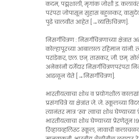
कदम, पद्मशाली, मृगांक जोशी इ. कलावंत त्य
परंपरा जोपासून सुहास बहुळकर, वास
पुढे चालवीत आहेत [→व्यक्तिचित्रण].
निसर्गचित्रण : निसर्गचित्रणाच्या क्षेत्रात
कोल्हापूरच्या आबालाल रहिमान यांनी. 
परांडेकर, एल. एन्. तासकर, जी. एम्. सो
अनेकांनी दर्जेदार निसर्गचित्रणपरंपरा 
आढळून येते [→निसर्गचित्रण].
भारतीयत्वाचा शोध व प्रयोगशील कालखंड : व
प्रसंगचित्रे या क्षेत्रांत जे. जे. स्कूलच्या व
त्यानंतर मात्र ‘स्व’ त्वाचा शोध घेण्याच्या
भारतीयत्वाचा शोध घेण्याच्या प्रेरणेतून १९
रिव्हायव्हलिस्ट स्कूल, नावाची कलाचळव
मानवाकृती, भारतीय शैलीतील लयदार रेषा