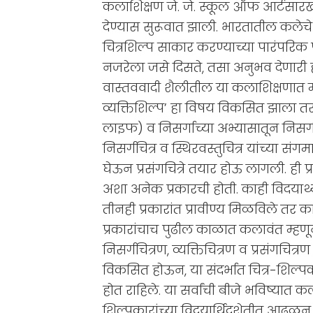
कलाशिक्षण जे. जे. स्कूल ऑफ आर्टसारख
देण्यास सुरूवात झाली. भारतातील कलेचे 
चित्रशिल्प साकार करण्याच्या पारंपरिक 
नजरेला जसे दिसते, तसा अनुभव देणारी ह
वास्तववादी शैलीतील या कलाशिक्षणात मान
व्यक्तिशिल्प’ हा विषय विकसित झाला तर व
लाइफ) व निसर्गाच्या अभ्यासातून निसर्गच
निसर्गचित्र व स्थिरवस्तुचित्र यांच्या स
घेऊन प्रसंगचित्रे तयार होऊ लागली. ही प
अशा अनेक प्रकारची होती. काही विदयार्थ्या
तीनही प्रकारांत प्रावीण्य मिळविले तर का
प्रकारांचाच पुढील काळात कलावंत म्हणून
निसर्गचित्रण, व्यक्तिचित्रण व प्रसंगचित्
विकसित होऊन, या संदर्भात चित्र-शिल्पकले
होत राहिले. या सर्वांची बीजे भविष्यात कल
शिल्पकारांच्या विदयार्थिदशेतीत आढळून 