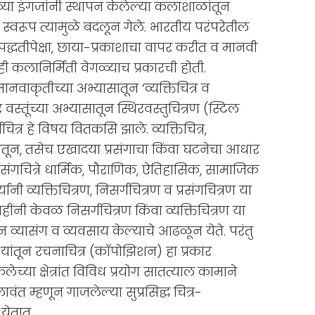
्या इंगजांनी स्थापन केलेल्या कलाशाळांतून
स्वरूप त्यामुळे बदलून गेले. भारतीय परंपरेतील
पद्धतीपेक्षा, छाया-प्रकाशाचा वापर करीत व मानवी
ी कलानिर्मिती वेगळ्याच प्रकारची होती.
वाकृतीच्या अभ्यासातून ‘व्यक्तिचित्र व
स्तूंच्या अभ्यासातून स्थिरवस्तुचित्रण (स्टिल
ित्र हे विषय वितकसि झाले. व्यक्तिचित्र,
ंगमातून, तसेच एखादया प्रसंगाचा किंवा घटनेचा आधार
्रसंगचित्रे धार्मिक, पौराणिक, ऐतिहासिक, सामाजिक
ंनी व्यक्तिचित्रण, निसर्गचित्रण व प्रसंगचित्रण या
हींनी केवळ निसर्गचित्रण किंवा व्यक्तिचित्रण या
 व्यासंग व व्यवसाय केल्याचे आढळून येते. परंतु
रण यांतून रचनाचित्र (काँपोझिशन) हा प्रकार
च्या क्षेत्रांत विविध प्रयोग सातत्याल कामाने
ावंत म्हणून गाजलेल्या सुप्रसिद्घ चित्र-
येतात.