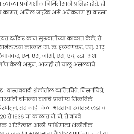
ांच्या प्रयोगशील निर्मितीसाठी प्रसिद्ध होते. ही
ुदेव कामत, अनिल नाईक असे अनेकजण हा वारसा
 अत्यंत दर्जेदार काम सुरूवातीच्या काळात केले, ते
त्यानंतरच्या काळात सा. ल. हळदणकर, एम्. आर्.
लेगावकर, एम्. एस्. जोशी, एस्. एच्. रझा अशा
निर्माण केली असून, आजही ती चालू असल्याचे
ास्तववादी शैलीतील व्यक्तिचित्रे, निसर्गचित्रे,
िदयार्थ्यांनी चांगल्या दर्जाचे प्रावीण्य मिळविले.
 प्रेरणेतून, तर काही वेळा भारताचा स्वातंत्र्यलढा व
२० ते १९३६ या काळात जे. जे. ते बाँम्बे
ळ अस्तित्वात आली. पाश्चिमात्य शैलीतील
 व जलरंग माध्यमाचा वैशिष्टयपूर्ण वापर, ही या