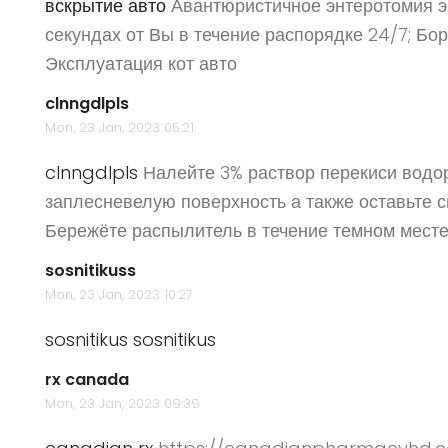
вскрытие авто
Авантюристичное энтеротомия эк
секундах от Вы в течение распорядке 24/7; Бо
Эксплуатация кот авто
clnngdlpls
Mon, 23 Jan, 2023 05:21
clnngdlpls
Налейте 3% раствор перекиси водо
заплесневелую поверхность а также оставьте с
Бережёте распылитель в течение темном месте
sosnitikuss
Mon, 23 Jan, 2023 10:27
sosnitikus
sosnitikus
rx canada
Mon, 23 Jan, 2023 09:39