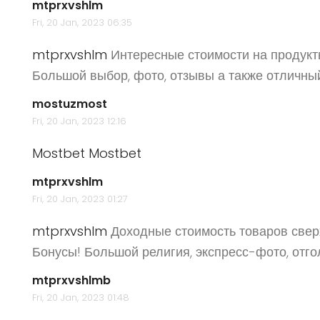
mtprxvshlm
Fri, 20 Jan, 2023 06:35
mtprxvshlm
Интересные стоимости на продукт
Большой выбор, фото, отзывы а также отличный
mostuzmost
Fri, 20 Jan, 2023 12:16
Mostbet
Mostbet
mtprxvshlm
Fri, 20 Jan, 2023 01:27
mtprxvshlm
Доходные стоимость товаров свер
Бонусы! Большой религия, экспресс-фото, отгол
mtprxvshlmb
Fri, 20 Jan, 2023 01:48