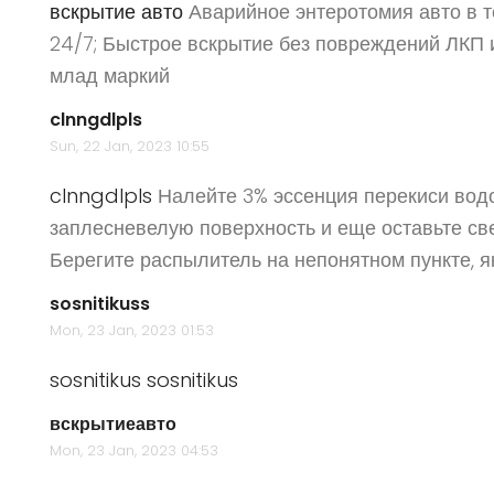
вскрытие авто
Аварийное энтеротомия авто в т
24/7; Быстрое вскрытие без повреждений ЛКП и
млад маркий
clnngdlpls
Sun, 22 Jan, 2023 10:55
clnngdlpls
Налейте 3% эссенция перекиси вод
заплесневелую поверхность и еще оставьте св
Берегите распылитель на непонятном пункте, я
sosnitikuss
Mon, 23 Jan, 2023 01:53
sosnitikus
sosnitikus
вскрытиеавто
Mon, 23 Jan, 2023 04:53