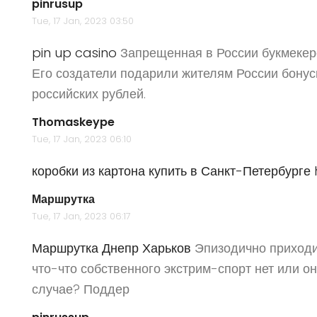
pinrusup
Tue, 17 Jan, 2023 03:50
pin up casino
Запрещенная в России букмекерс
Его создатели подарили жителям России бону
российских рублей.
Thomaskeype
Tue, 17 Jan, 2023 06:10
коробки из картона купить в Санкт-Петербурге
Маршрутка
Tue, 17 Jan, 2023 06:17
Маршрутка Днепр Харьков
Эпизодично приходит
что-что собственного экстрим-спорт нет или о
случае? Поддер