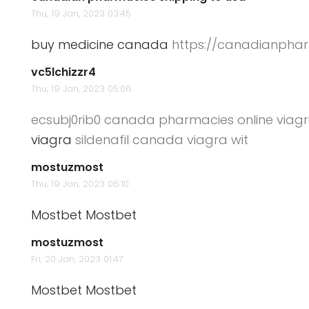
Thu, 19 Jan, 2023 03:45
buy medicine canada
https://canadianph
vc5lchizzr4
Thu, 19 Jan, 2023 05:06
ecsubj0rib0 canada pharmacies online viag
viagra
sildenafil canada viagra wit
mostuzmost
Thu, 19 Jan, 2023 06:10
Mostbet
Mostbet
mostuzmost
Fri, 20 Jan, 2023 01:47
Mostbet
Mostbet