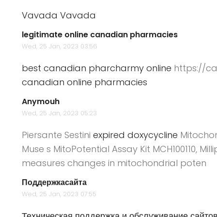
Vavada
Vavada
legitimate online canadian pharmacies
Wed, 25 Jan, 2023 03:56
best canadian pharcharmy online
https://c
canadian online pharmacies
Anymouh
Wed, 25 Jan, 2023 05:23
Piersante Sestini
expired doxycycline
Mitochon
Muse s MitoPotential Assay Kit MCH100110, Mil
measures changes in mitochondrial poten
Поддержкасайта
Wed, 25 Jan, 2023 07:55
Техническая поддержка и обслуживание сайто