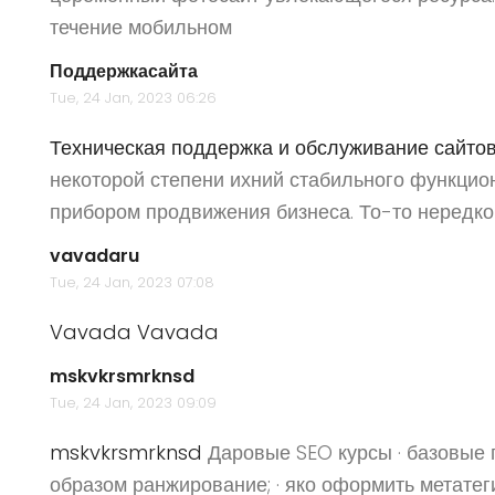
течение мобильном
Поддержкасайта
Tue, 24 Jan, 2023 06:26
Техническая поддержка и обслуживание сайто
некоторой степени ихний стабильного функци
прибором продвижения бизнеса. То-то нередк
vavadaru
Tue, 24 Jan, 2023 07:08
Vavada
Vavada
mskvkrsmrknsd
Tue, 24 Jan, 2023 09:09
mskvkrsmrknsd
Даровые SEO курсы · базовые п
образом ранжирование; · яко оформить метатеги