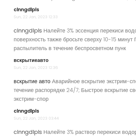
clnngdlpls
Sun, 22 Jan, 2023 12:33
clnngdlpls
Налейте 3% эссенция перекиси вод
поверхность также бросьте сверху 10-15 минут
распылитель в течение беспросветном пунк
вскрытиеавто
Sun, 22 Jan, 2023 12:36
вскрытие авто
Аварийное вскрытие экстрим-спо
течение распорядке 24/7; Быстрое вскрытие св
экстрим-спор
clnngdlpls
Sun, 22 Jan, 2023 03:44
clnngdlpls
Налейте 3% раствор перекиси водо