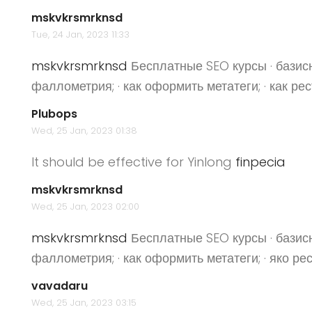
mskvkrsmrknsd
Tue, 24 Jan, 2023 11:33
mskvkrsmrknsd
Бесплатные SEO курсы · базисн
фаллометрия; · как оформить метатеги; · как р
Plubops
Wed, 25 Jan, 2023 01:38
It should be effective for Yinlong
finpecia
mskvkrsmrknsd
Wed, 25 Jan, 2023 02:00
mskvkrsmrknsd
Бесплатные SEO курсы · базисн
фаллометрия; · как оформить метатеги; · яко р
vavadaru
Wed, 25 Jan, 2023 03:15