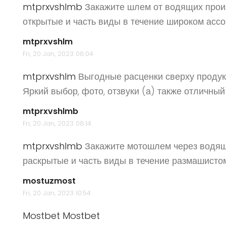
mtprxvshlmb
Закажите шлем от водящих прои
открытые и часть виды в течение широком асс
mtprxvshlm
Fri, 20 Jan, 2023 08:04
mtprxvshlm
Выгодные расценки сверху продук
Яркий выбор, фото, отзвуки (а) также отличный
mtprxvshlmb
Fri, 20 Jan, 2023 08:14
mtprxvshlmb
Закажите мотошлем через водящ
раскрытые и часть виды в течение размашистом
mostuzmost
Fri, 20 Jan, 2023 10:54
Mostbet
Mostbet