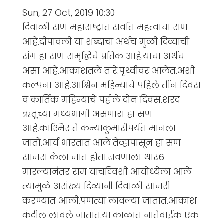
Sun, 27 Oct, 2019 10:30
दिवाळी सण महाराष्ट्रात सर्वात महत्वाचा सण
आहे.दीपावली या शब्दाचा अर्थच मुळी दिव्यांची
रांग हा सण समृद्धिचे प्रतिक आहे.याचा अर्थच
असा आहे.आकाशतले तारे.पृथ्वीवर आलेत.अशी
कल्पना आहे.आश्विन महिन्याचे पहिले तींन दिवस
व कार्तिक महिन्याचे पहीले दोन दिवस.शरद
ऋतूच्या मध्यभागी असणारा हा सण
आहे.काश्मिर ते कन्याकुमारीपर्यंत मानला
जातो.आर्य भारतात आले तेव्हापासून हा सण
साजरा केला जात होता.रावणाला थार6
मारल्यानंतर राम याचदिवशी आयोध्येला आले
त्यामुळे असंख्य दिव्यानी दिवाळी साजरी
करण्यात आली.पणत्या लावल्या जातात.आकाश
कंदील लावले जातात.या काळात नातेवाईक एक