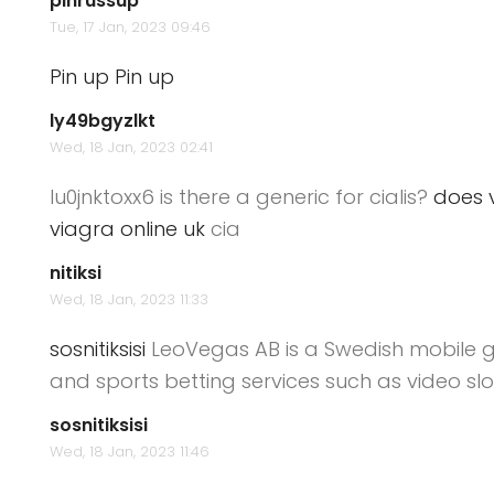
pinrussup
Tue, 17 Jan, 2023 09:46
Pin up
Pin up
ly49bgyzlkt
Wed, 18 Jan, 2023 02:41
lu0jnktoxx6 is there a generic for cialis?
does 
viagra online uk
cia
nitiksi
Wed, 18 Jan, 2023 11:33
sosnitiksisi
LeoVegas AB is a Swedish mobile 
and sports betting services such as video sl
sosnitiksisi
Wed, 18 Jan, 2023 11:46