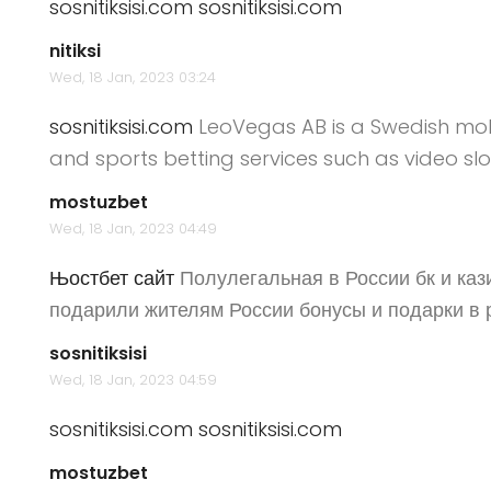
sosnitiksisi.com
sosnitiksisi.com
nitiksi
Wed, 18 Jan, 2023 03:24
sosnitiksisi.com
LeoVegas AB is a Swedish mob
and sports betting services such as video sl
mostuzbet
Wed, 18 Jan, 2023 04:49
Њостбет сайт
Полулегальная в России бк и каз
подарили жителям России бонусы и подарки в
sosnitiksisi
Wed, 18 Jan, 2023 04:59
sosnitiksisi.com
sosnitiksisi.com
mostuzbet