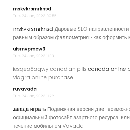
mskvkrsmrknsd
Tue, 24 Jan, 2023 09:55
mskvkrsmrknsd
Даровые SEO направленности ·
равным образом фаллометрия; · как оформить м
uisrnvpmcw3
Tue, 24 Jan, 2023 11:03
iesqea8aqwy canadian pills
canada online 
viagra online purchase
ruvavada
Tue, 24 Jan, 2023 11:28
‚авада играть
Подвижная версия дает возможнос
официальный фотосайт азартного ресурса. Кл
течение мобильном Vavada