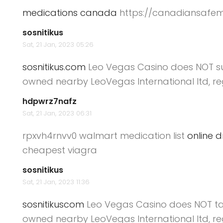
medications canada
https://canadiansafe
sosnitikus
Sat, 21 Jan, 2023 05:26
sosnitikus.com
Leo Vegas Casino does NOT suf
owned nearby LeoVegas International ltd, reg
hdpwrz7nafz
Sat, 21 Jan, 2023 06:31
rpxvh4rnvv0 walmart medication list
online 
cheapest viagra
sosnitikus
Sat, 21 Jan, 2023 11:36
sosnitikuscom
Leo Vegas Casino does NOT tak
owned nearby LeoVegas International ltd, reg