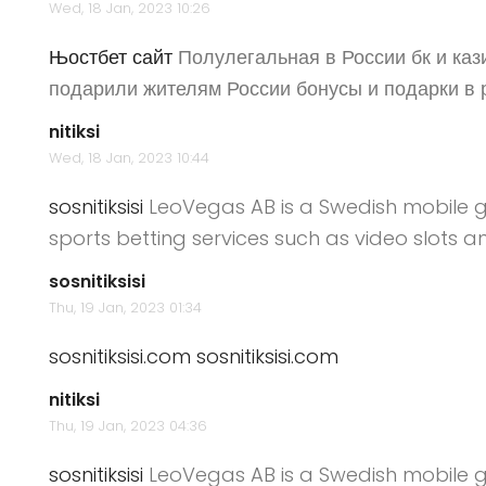
Wed, 18 Jan, 2023 10:26
Њостбет сайт
Полулегальная в России бк и каз
подарили жителям России бонусы и подарки в
nitiksi
Wed, 18 Jan, 2023 10:44
sosnitiksisi
LeoVegas AB is a Swedish mobile g
sports betting services such as video slots 
sosnitiksisi
Thu, 19 Jan, 2023 01:34
sosnitiksisi.com
sosnitiksisi.com
nitiksi
Thu, 19 Jan, 2023 04:36
sosnitiksisi
LeoVegas AB is a Swedish mobile g