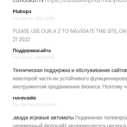
canadian rx
https://canadianpharmacyhd.
Plubops
Tue, 24 Jan, 2023 12:59
PLEASE USE OUR A Z TO NAVIGATE THIS SITE, O
21 2022
Поддержкасайта
Tue, 24 Jan, 2023 03:19
Техническая поддержка и обслуживание сайто
некоторой части их устойчивого функциониро
инструментом продвижения бизнеса. Поэтому ч
ruvavada
Tue, 24 Jan, 2023 06:06
‚авада игровые автоматы
Подвижная телеверсия
церемонный фотосайт увлекающегося ресурса.