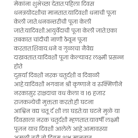
मेकांना शुभेच्छा देतात.पहिला दिवस
धनत्रयोदशीचा मानतात.यादिवशी धनाची पूजा
केली जाते.धनवन्तरीची पूजा केली
जाते.यादिवशी.आयुर्वेदाची पूजा केली जाते.एका
तबकात चांदीची नाणी ठेवून पूजा
करतात.शिवाय.धने व गुळाचा नैवेद्य
दाखवतात.यादिवशी पूजा केल्यावर लक्ष्मी प्रसन्न
होते
दुसर्या दिवशी नरक चतुर्दशी व दिवाळी
आहे.यादिवशी भगवान श्री कृष्णाने व रुक्मिणीने
नरकासुर राक्षदाचा वध केला व 16 हजार
राजकन्येची मुक्तता करतो.ही घटना
आश्विन वद्य चतू र्द शी ला घडते.या घटने मुळे या
दिवसाला नरक चतुर्दशी म्हणतात.यावर्षी लक्ष्मी
पूजन याच दिवशी आलेले आहे.आमावस्या
असली तरी तो दिवस शुभ मानतात.