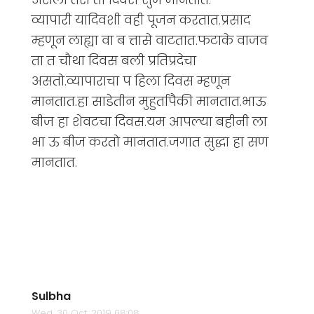
व्यापारी यादिवशी वही पूजन करतात.प्रसाद
म्हणून लाह्या वा ब त्तासे वाटतात.फटाके वाजव
ता त चौथा दिवस बली प्रतिप्रदेचा
असतो.व्यापाराचा प हिला दिवस म्हणून
मानतात.हा साडेतीन मुहुर्तापैकी मानतात.भाऊ
बीज हा शेवटचा दिवस.यम आपल्या बहीनी ला
भा ऊ बीज करतो मानतात.जगात सुद्धा हा सण
मानतात.
Sulbha
Wed, 30 Oct, 2019 08:08