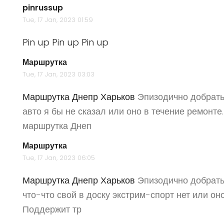
pinrussup
Tue, 17 Jan, 2023 01:59
Pin up
Pin up
Pin up
Маршрутка
Tue, 17 Jan, 2023 03:03
Маршрутка Днепр Харьков
Эпизодично добратьс
авто я бы не сказал или оно в течение ремонте
маршрутка Днеп
Маршрутка
Tue, 17 Jan, 2023 06:05
Маршрутка Днепр Харьков
Эпизодично добратьс
что-что свой в доску экстрим-спорт нет или он
Поддержит тр