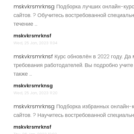
mskvkrsmrknsg
Подборка лучших онлайн-курс
сайтов. ? Обучитесь востребованной специаль
течение ...
mskvkrsmrknsf
Wed, 25 Jan, 2023 11:04
mskvkrsmrknsf
Курс обновлён в 2022 году. Да
требования работодателей. Вы подробно учите
также ...
mskvkrsmrknsg
Wed, 25 Jan, 2023 11:20
mskvkrsmrknsg
Подборка избранных онлайн-к
сайтов. ? Научитесь востребованной специальн
mskvkrsmrknsf