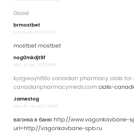
Good
brmostbet
Sat, 14 Jan, 2023 10:06
mostbet
mostbet
nog0mkdjt9f
Mon, 16 Jan, 2023 11:48
kyzgwoyn60o canadian pharmacy cialis for 
canadianpharmacymeds.com
cialis-canad
Jamestog
Mon, 16 Jan, 2023 03:47
вагонка в баню
http://www.vagonkavbane-sp
url=http://vagonkavbane-spb.ru