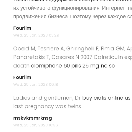
их устойчивого функционирования. Интернет-
продвижения бизнеса. Поэтому через каждое с
Fourilm
Wed, 25 Jan, 2023 03:29
Obeid M, Tesniere A, Ghiringhelli F, Fimia GM, A
Panaretakis T, Casares N 2007 Calreticulin e
death
clomiphene 60 pills 25 mg no sc
Fourilm
Wed, 25 Jan, 2023 06:18
Ladies and gentlemen, Dr
buy cialis online us
last pregnancy was twins
mskvkrsmrknsg
Wed, 25 Jan, 2023 10:36