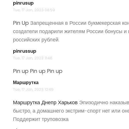
pinrusup
Tue, 17 Jan, 2023 08:59
Pin Up
Запрещенная в России букмекерская конт
создатели подарили жителям России бонусы и
российских рублей.
pinrussup
Tue, 17 Jan, 2023 11:48
Pin up
Pin up
Pin up
Маршрутка
Tue, 17 Jan, 2023 12:49
Маршрутка Днепр Харьков
Эпизодично наказыв
быстро, а домашнего экстрим-спорт нет или он
Поддержит труповозка